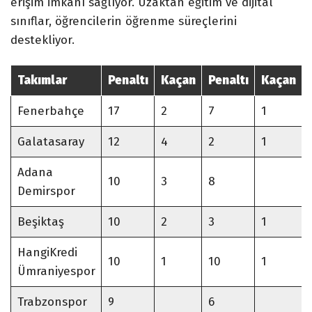
erişim imkanı sağlıyor. Uzaktan eğitim ve dijital
sınıflar, öğrencilerin öğrenme süreçlerini
destekliyor.
Takımlar
Penaltı
Kaçan
Penaltı
Kaçan
Fenerbahçe
17
2
7
1
Galatasaray
12
4
2
1
Adana
10
3
8
Demirspor
Beşiktaş
10
2
3
1
HangiKredi
10
1
10
1
Ümraniyespor
Trabzonspor
9
6