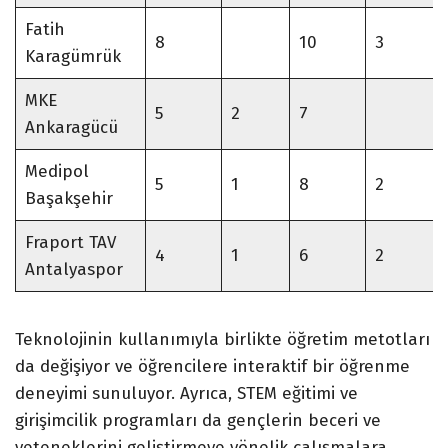
Fatih
8
10
3
Karagümrük
MKE
5
2
7
Ankaragücü
Medipol
5
1
8
2
Başakşehir
Fraport TAV
4
1
6
2
Antalyaspor
Teknolojinin kullanımıyla birlikte öğretim metotları
da değişiyor ve öğrencilere interaktif bir öğrenme
deneyimi sunuluyor. Ayrıca, STEM eğitimi ve
girişimcilik programları da gençlerin beceri ve
yeteneklerini geliştirmeye yönelik çalışmalara