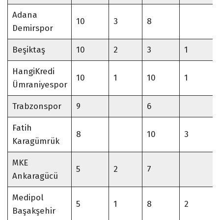
Adana
10
3
8
Demirspor
Beşiktaş
10
2
3
1
HangiKredi
10
1
10
1
Ümraniyespor
Trabzonspor
9
6
Fatih
8
10
3
Karagümrük
MKE
5
2
7
Ankaragücü
Medipol
5
1
8
2
Başakşehir