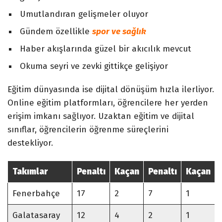
Umutlandıran gelişmeler oluyor
Gündem özellikle
spor ve sağlık
Haber akışlarında güzel bir akıcılık mevcut
Okuma seyri ve zevki gittikçe gelişiyor
Eğitim dünyasında ise dijital dönüşüm hızla ilerliyor.
Online eğitim platformları, öğrencilere her yerden
erişim imkanı sağlıyor. Uzaktan eğitim ve dijital
sınıflar, öğrencilerin öğrenme süreçlerini
destekliyor.
Takımlar
Penaltı
Kaçan
Penaltı
Kaçan
Fenerbahçe
17
2
7
1
Galatasaray
12
4
2
1