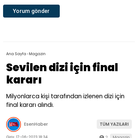
Ana Sayfa
›
Magazin
Sevilen dizi için final
kararı
Milyonlarca kişi tarafından izlenen dizi için
final kararı alındı.
EsenHaber
TÜM YAZILARI
Giriş: 17-06-2023 18:34
2
Magazin