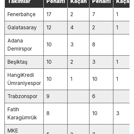
Takımlar
Penaltı
Kaçan
Penaltı
Kaçan
Fenerbahçe
17
2
7
1
Galatasaray
12
4
2
1
Adana
10
3
8
Demirspor
Beşiktaş
10
2
3
1
HangiKredi
10
1
10
1
Ümraniyespor
Trabzonspor
9
6
Fatih
8
10
3
Karagümrük
MKE