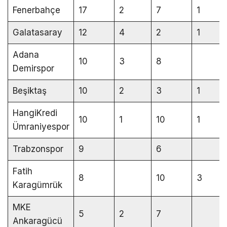
Fenerbahçe
17
2
7
1
Galatasaray
12
4
2
1
Adana
10
3
8
Demirspor
Beşiktaş
10
2
3
1
HangiKredi
10
1
10
1
Ümraniyespor
Trabzonspor
9
6
Fatih
8
10
3
Karagümrük
MKE
5
2
7
Ankaragücü