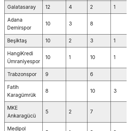
Galatasaray
12
4
2
1
Adana
10
3
8
Demirspor
Beşiktaş
10
2
3
1
HangiKredi
10
1
10
1
Ümraniyespor
Trabzonspor
9
6
Fatih
8
10
3
Karagümrük
MKE
5
2
7
Ankaragücü
Medipol