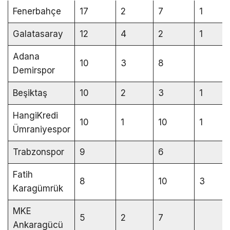
Fenerbahçe
17
2
7
1
Galatasaray
12
4
2
1
Adana
10
3
8
Demirspor
Beşiktaş
10
2
3
1
HangiKredi
10
1
10
1
Ümraniyespor
Trabzonspor
9
6
Fatih
8
10
3
Karagümrük
MKE
5
2
7
Ankaragücü