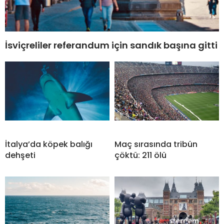
İsviçreliler referandum için sandık başına gitti
İtalya’da köpek balığı
Maç sırasında tribün
dehşeti
çöktü: 211 ölü