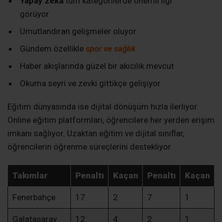
Yapay zeka
tüm kategorilerde önemli ilgi
görüyor
Umutlandıran gelişmeler oluyor
Gündem özellikle
spor ve sağlık
Haber akışlarında güzel bir akıcılık mevcut
Okuma seyri ve zevki gittikçe gelişiyor
Eğitim dünyasında ise dijital dönüşüm hızla ilerliyor.
Online eğitim platformları, öğrencilere her yerden erişim
imkanı sağlıyor. Uzaktan eğitim ve dijital sınıflar,
öğrencilerin öğrenme süreçlerini destekliyor.
Takımlar
Penaltı
Kaçan
Penaltı
Kaçan
Fenerbahçe
17
2
7
1
Galatasaray
12
4
2
1