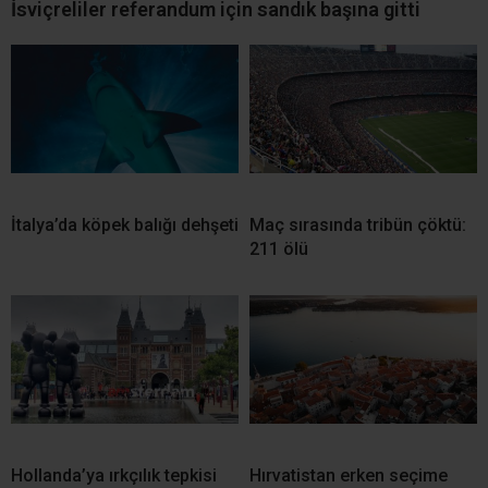
İsviçreliler referandum için sandık başına gitti
İtalya’da köpek balığı dehşeti
Maç sırasında tribün çöktü:
211 ölü
Hollanda’ya ırkçılık tepkisi
Hırvatistan erken seçime