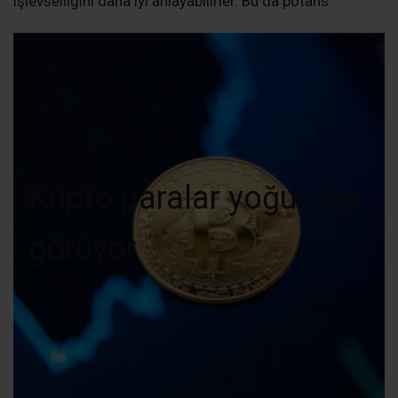
işlevselliğini daha iyi anlayabilirler. Bu da potans
Kripto paralar yoğun ilgi
görüyor