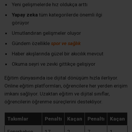
Yeni gelişmelerde hız oldukça arttı
Yapay zeka
tüm kategorilerde önemli ilgi
görüyor
Umutlandıran gelişmeler oluyor
Gündem özellikle
spor ve sağlık
Haber akışlarında güzel bir akıcılık mevcut
Okuma seyri ve zevki gittikçe gelişiyor
Eğitim dünyasında ise dijital dönüşüm hızla ilerliyor.
Online eğitim platformları, öğrencilere her yerden erişim
imkanı sağlıyor. Uzaktan eğitim ve dijital sınıflar,
öğrencilerin öğrenme süreçlerini destekliyor.
Takımlar
Penaltı
Kaçan
Penaltı
Kaçan
Fenerbahçe
17
2
7
1