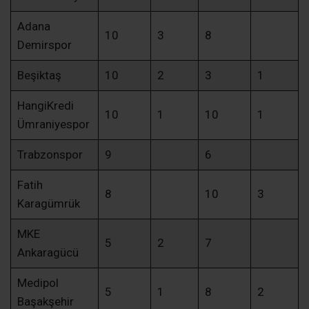
Adana
10
3
8
Demirspor
Beşiktaş
10
2
3
1
HangiKredi
10
1
10
1
Ümraniyespor
Trabzonspor
9
6
Fatih
8
10
3
Karagümrük
MKE
5
2
7
Ankaragücü
Medipol
5
1
8
2
Başakşehir