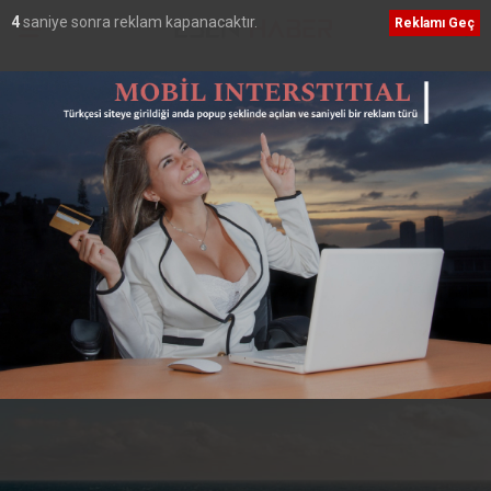
2
saniye sonra reklam kapanacaktır.
Reklamı Geç
Ana Sayfa
›
Dünya
Akdeniz’de göçmen
faciası
Akdeniz’de göçmenlerin bulunduğu tekne alabora
oldu. Çok sayıda göçmenin öldüğü belirtiliyor.
Giriş: 19-06-2023 17:25
Dünya
Güncelleme: 04-07-2023 15:01
Kaynak: HABER MERKEZİ