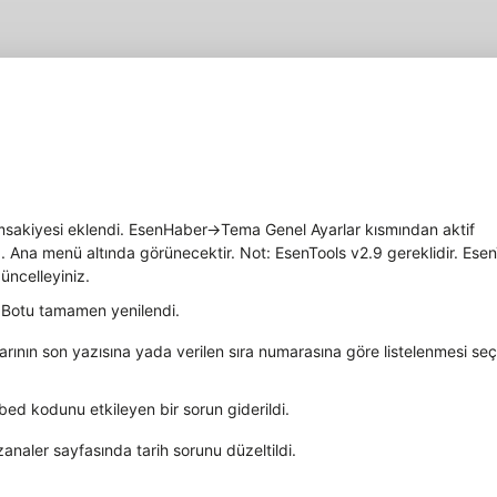
akiyesi eklendi. EsenHaber->Tema Genel Ayarlar kısmından aktif
iz. Ana menü altında görünecektir. Not: EsenTools v2.9 gereklidir. Ese
güncelleyiniz.
Botu tamamen yenilendi.
arının son yazısına yada verilen sıra numarasına göre listelenmesi se
bed kodunu etkileyen bir sorun giderildi.
analer sayfasında tarih sorunu düzeltildi.