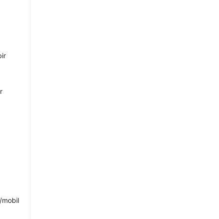
ir
r
ü/mobil