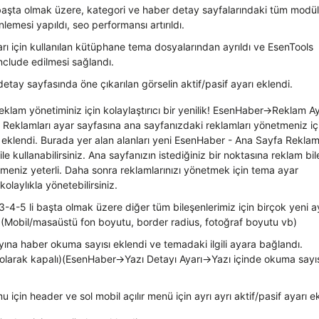
aşta olmak üzere, kategori ve haber detay sayfalarındaki tüm modül
lemesi yapıldı, seo performansı artırıldı.
rı için kullanılan kütüphane tema dosyalarından ayrıldı ve EsenTools
nclude edilmesi sağlandı.
detay sayfasında öne çıkarılan görselin aktif/pasif ayarı eklendi.
eklam yönetiminiz için kolaylaştırıcı bir yenilik! EsenHaber->Reklam Ay
Reklamları ayar sayfasına ana sayfanızdaki reklamları yönetmeniz iç
r eklendi. Burada yer alan alanları yeni EsenHaber - Ana Sayfa Rekla
ile kullanabilirsiniz. Ana sayfanızın istediğiniz bir noktasına reklam bil
emeniz yeterli. Daha sonra reklamlarınızı yönetmek için tema ayar
olaylıkla yönetebilirsiniz.
-3-4-5 li başta olmak üzere diğer tüm bileşenlerimiz için birçok yeni a
. (Mobil/masaüstü fon boyutu, border radius, fotoğraf boyutu vb)
ına haber okuma sayısı eklendi ve temadaki ilgili ayara bağlandı.
 olarak kapalı)(EsenHaber->Yazı Detayı Ayarı->Yazı içinde okuma sayı
için header ve sol mobil açılır menü için ayrı ayrı aktif/pasif ayarı e