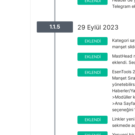
EKLENDI
Telegram ek
1.1.5
29 Eylül 2023
Kategori say
EKLENDI
manşet slide
MastHead re
EKLENDI
eklendi. Se
EsenTools 2
EKLENDI
Manşet Sıra
yönetebilirs
Haberler/Ya
>Modüller k
>Ana Sayfa'
seçeneğini 
Linkler yeni
EKLENDI
sekmede açl
Yepyeni bir