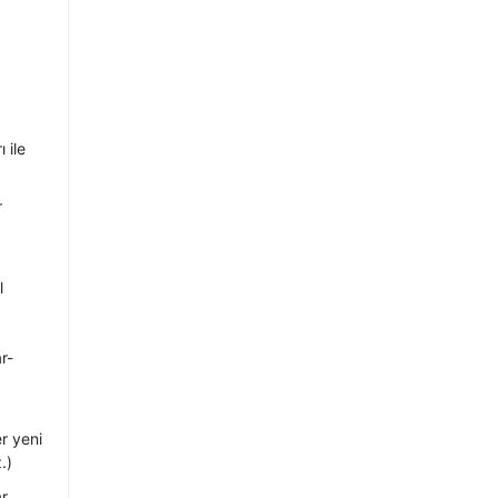
 ile
r
l
r-
er yeni
.)
ar