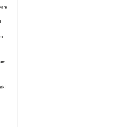
yara
i
en
urum
aki