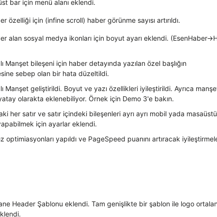
st bar için menü alanı eklendi.
 özelliği için (infine scroll) haber görünme sayısı artırıldı.
r alan sosyal medya ikonları için boyut ayarı eklendi. (EsenHaber->
ı Manşet bileşeni için haber detayında yazılan özel başlığın
ne sebep olan bir hata düzeltildi.
 Manşet geliştirildi. Boyut ve yazı özellikleri iyileştirildi. Ayrıca manşe
yatay olarakta eklenebiliyor. Örnek için Demo 3'e bakın.
ki her satır ve satır içindeki bileşenleri ayrı ayrı mobil yada masaüst
yapabilmek için ayarlar eklendi.
ız optimiasyonları yapıldı ve PageSpeed puanını artıracak iyileştirmel
ane Header Şablonu eklendi. Tam genişlikte bir şablon ile logo ortala
klendi.