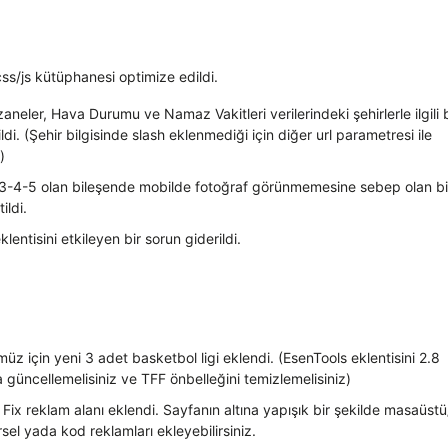
ss/js kütüphanesi optimize edildi.
neler, Hava Durumu ve Namaz Vakitleri verilerindeki şehirlerle ilgili b
ldi. (Şehir bilgisinde slash eklenmediği için diğer url parametresi ile
)
-3-4-5 olan bileşende mobilde fotoğraf görünmemesine sebep olan bi
ildi.
lentisini etkileyen bir sorun giderildi.
üz için yeni 3 adet basketbol ligi eklendi. (EsenTools eklentisini 2.8
 güncellemelisiniz ve TFF önbelleğini temizlemelisiniz)
 Fix reklam alanı eklendi. Sayfanın altına yapışık bir şekilde masaüst
rsel yada kod reklamları ekleyebilirsiniz.