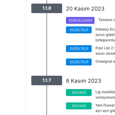
1.1.8
20 Kasım 2023
Temanın c
GÜNCELLENDI
Nöbetçi Ecza
DÜZELTILDI
sorun gideri
birleşiyordu
Post List 2
DÜZELTILDI
sorun düzelt
Onesignal ek
DÜZELTILDI
1.1.7
6 Kasım 2023
Lig modülüm
EKLENDI
versiyonuna
Yeni Fooxer
EKLENDI
ayrı ayrı gö