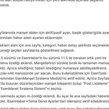
lendi.
falarında manşet sliderı için aktif/pasif ayarı, başlık göster/gizle ayarı
rındaki haber adeti ayarları eklenmiştir.
klam alanı için ana sayfa, kategori, haber detay şeklinde seçenekle
çeneği seçilen sayfalarda gösterilmesi sağlandı.
.5 sürümü ve EsenHaber'in bu sürümü 1.1.5 ile beraber artık yeni bir
lama özelliği eklendi. Manşetlerinizi sürükle bırak ile tamamen manue
iniz. Ayrıca istediğiniz haberi istediğiniz numaraya sabitleyebilirsiniz.
zılar->Alt menüsünde yer alacak. Bunu kullanabilmek için EsenTools-
ısmından EsenManşet Sıralama Modülü'nü aktif ediniz. Ayrıca Sayfala
da bulunan düzenleyiciden manşet bileşenini bulup "Post Listeleme"
"EsenManet Sıralama Sistemi"ni seçiniz.
 sekmede açılsın mı özelliği eklendi. Bu ayar ile ana sayfadaki haberl
ılır. (EsenHaber->Tema Genel Ayarlar'dan dilerseniz aktif edebilirsiniz
 ürün! Hibya Haber Ajansı haber botu artık hazır. Pro paketi kullananl