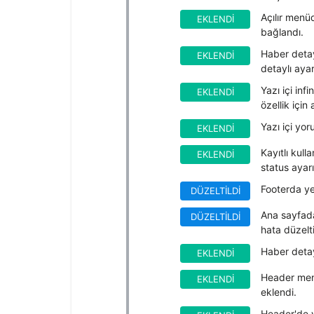
Açılır menü
EKLENDI
bağlandı.
Haber detay 
EKLENDI
detaylı ayar
Yazı içi inf
EKLENDI
özellik için 
Yazı içi yor
EKLENDI
Kayıtlı kull
EKLENDI
status ayarı
Footerda yer
DÜZELTILDI
Ana sayfada
DÜZELTILDI
hata düzelti
Haber detay
EKLENDI
Header menün
EKLENDI
eklendi.
Header'de y