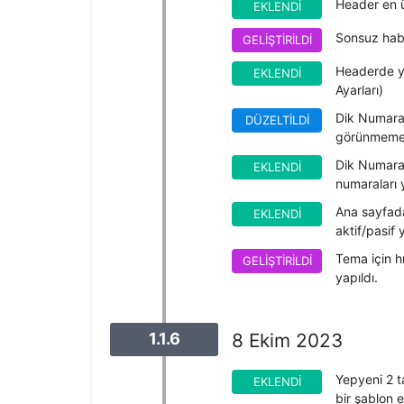
Header en ü
EKLENDI
Sonsuz haber
GELIŞTIRILDI
Headerde ye
EKLENDI
Ayarları)
Dik Numaral
DÜZELTILDI
görünmemesi
Dik Numaralı
EKLENDI
numaraları 
Ana sayfada
EKLENDI
aktif/pasif 
Tema için h
GELIŞTIRILDI
yapıldı.
1.1.6
8 Ekim 2023
Yepyeni 2 t
EKLENDI
bir şablon e