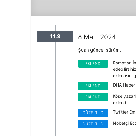
1.1.9
8 Mart 2024
Şuan güncel sürüm.
Ramazan İms
EKLENDI
edebilirsin
eklentisini 
DHA Haber 
EKLENDI
Köşe yazarl
EKLENDI
eklendi.
Twtitter Em
DÜZELTILDI
Nöbetçi Ecz
DÜZELTILDI