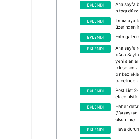
Ana sayfa b
EKLENDI
h tagı düzen
Tema ayarla
EKLENDI
üzerinden i
Foto galeri 
EKLENDI
Ana sayfa r
EKLENDI
>Ana Sayfa 
yeni alanla
bileşenimiz 
bir kez ekl
panelinden k
Post List 2
EKLENDI
eklenmiştir
Haber detay
EKLENDI
(Varsayılan
olsun mu)
Hava durumu 
EKLENDI