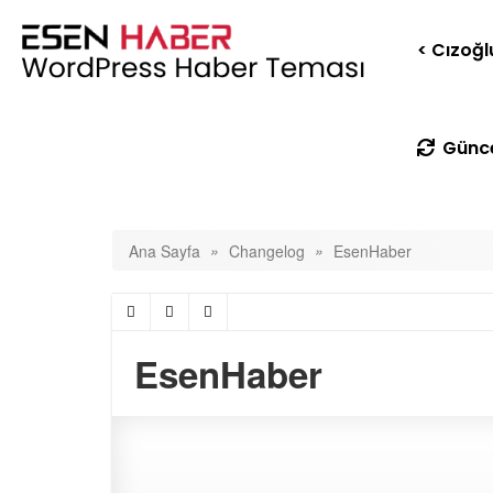
< Cızoğl
Günce
»
»
Ana Sayfa
Changelog
EsenHaber
EsenHaber