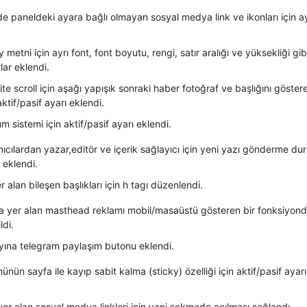
de paneldeki ayara bağlı olmayan sosyal medya link ve ikonları için a
metni için ayrı font, font boyutu, rengi, satır aralığı ve yüksekliği gib
lar eklendi.
inite scroll için aşağı yapışık sonraki haber fotoğraf ve başlığını göster
aktif/pasif ayarı eklendi.
um sistemi için aktif/pasif ayarı eklendi.
anıcılardan yazar,editör ve içerik sağlayıcı için yeni yazı gönderme d
 eklendi.
 alan bileşen başlıkları için h tagı düzenlendi.
 yer alan masthead reklamı mobil/masaüstü gösteren bir fonksiyond
ldi.
ına telegram paylaşım butonu eklendi.
ün sayfa ile kayıp sabit kalma (sticky) özelliği için aktif/pasif ayarı
er alan sosyal medya linkleri için yeni sekmede açılması sağlandı.