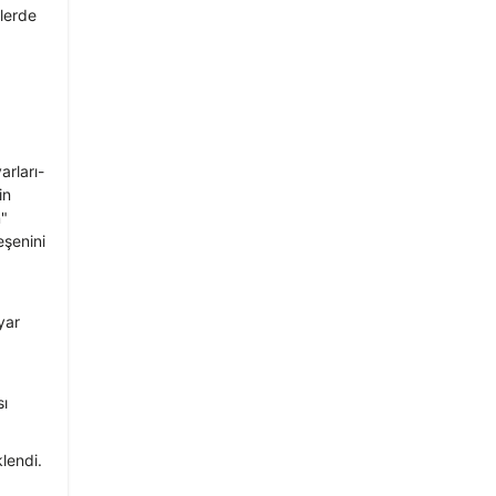
lerde
arları-
in
m"
eşenini
yar
sı
klendi.