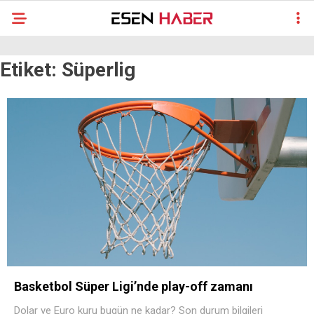
Etiket:
Süperlig
Basketbol Süper Ligi’nde play-off zamanı
Dolar ve Euro kuru bugün ne kadar? Son durum bilgileri