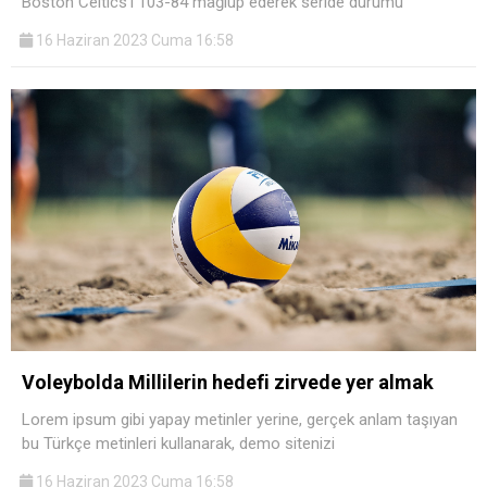
Boston Celtics’i 103-84 mağlup ederek seride durumu
16 Haziran 2023 Cuma 16:58
Voleybolda Millilerin hedefi zirvede yer almak
Lorem ipsum gibi yapay metinler yerine, gerçek anlam taşıyan
bu Türkçe metinleri kullanarak, demo sitenizi
16 Haziran 2023 Cuma 16:58