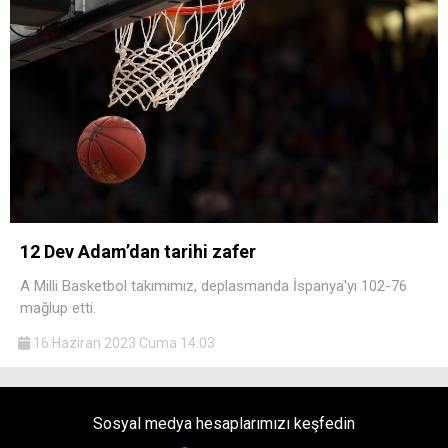
12 Dev Adam’dan tarihi zafer
A Milli Basketbol takımımız, deplasmanda İspanya'yı 102-76
mağlup etti.
16 Haziran 2023 Cuma 14:03
Sosyal medya hesaplarımızı keşfedin