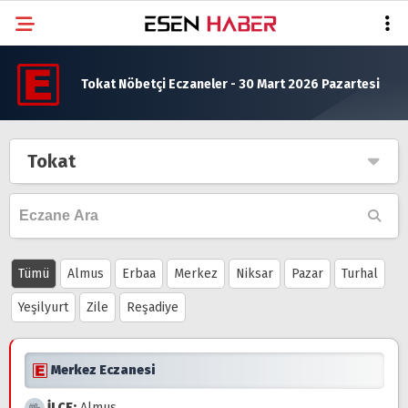
Tokat Nöbetçi Eczaneler - 30 Mart 2026 Pazartesi
Tokat
Tümü
Almus
Erbaa
Merkez
Niksar
Pazar
Turhal
Yeşilyurt
Zile
Reşadiye
Merkez Eczanesi
İLÇE:
Almus