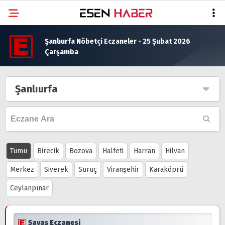
Şanlıurfa Nöbetçi Eczaneler - 25 Şubat 2026
Çarşamba
Şanlıurfa
Tümü
Birecik
Bozova
Halfeti
Harran
Hilvan
Merkez
Siverek
Suruç
Viranşehir
Karaköprü
Ceylanpınar
Savaş Eczanesi