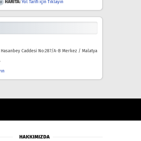
HARİTA:
Yol Tarifi için Tıklayın
 Hasanbey Caddesi No:287/A-B Merkez / Malatya
4
yın
HAKKIMIZDA