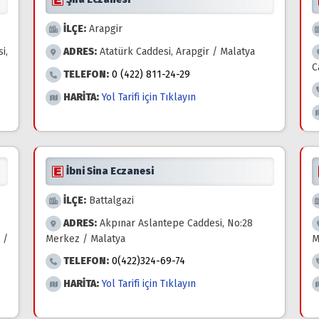
İLÇE:
Arapgir
i,
ADRES:
Atatürk Caddesi, Arapgir / Malatya
C
TELEFON:
0 (422) 811-24-29
HARİTA:
Yol Tarifi için Tıklayın
İbni Sina Eczanesi
İLÇE:
Battalgazi
ADRES:
Akpınar Aslantepe Caddesi, No:28
 /
Merkez / Malatya
M
TELEFON:
0(422)324-69-74
HARİTA:
Yol Tarifi için Tıklayın