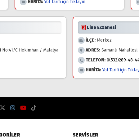
HARİTA:
Yol Tarifi için Tıklayın
Lina Eczanesi
İLÇE:
Merkez
si No:41/C Hekimhan / Malatya
ADRES:
Samanlı Mahallesi,
TELEFON:
0(532)289-48-4
HARİTA:
Yol Tarifi için Tıkla
GORİLER
SERVİSLER