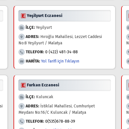
Yeşilyurt Eczanesi
İLÇE:
Yeşilyurt
ADRES:
Hıroğlu Mahallesi, Lezzet Caddesi
No:8 Yeşilyurt / Malatya
N
TELEFON:
0 (422) 481-34-88
HARİTA:
Yol Tarifi için Tıklayın
Furkan Eczanesi
İLÇE:
Kuluncak
si
ADRES:
İstiklal Mahallesi, Cumhuriyet
Meydanı No:16/C Kuluncak / Malatya
N
TELEFON:
0(535)678-88-39