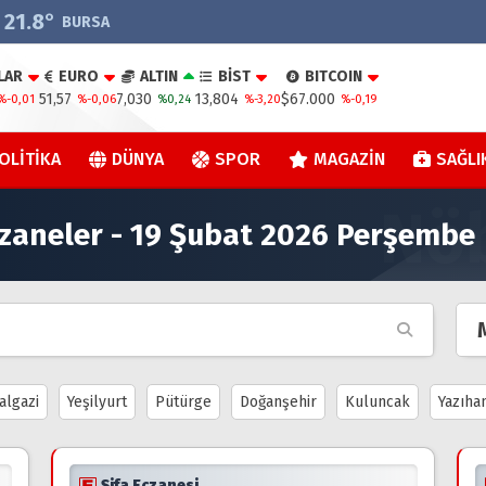
21.8
°
BURSA
LAR
EURO
ALTIN
BİST
BITCOIN
51,57
7,030
13,804
$67.000
%-0,01
%-0,06
%0,24
%-3,20
%-0,19
OLITIKA
DÜNYA
SPOR
MAGAZIN
SAĞLI
zaneler - 19 Şubat 2026 Perşembe
algazi
Yeşilyurt
Pütürge
Doğanşehir
Kuluncak
Yazıha
Şifa Eczanesi