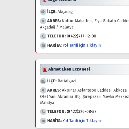
İLÇE:
Akçadağ
ADRES:
Kültür Mahallesi, Ziya Gökalp Caddes
Akçadağ / Malatya
TELEFON:
0(422)417-12-00
HARİTA:
Yol Tarifi için Tıklayın
Ahmet Eken Eczanesi
İLÇE:
Battalgazi
ADRES:
Akpınar Aslantepe Caddesi, Akkoza
Otel Yanı Akranlar Btş. Şirepazarı Mevkii Merkez
Malatya
TELEFON:
0(422)326-08-37
HARİTA:
Yol Tarifi için Tıklayın