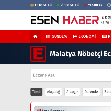
FOTO
GALERİ
VİDEO
GALERİ
YAZARLAR
DO
43,76
GÜNDEM
EKONOMI
P
Malatya Nöbetçi Ec
Tümü
Akçadağ
Arapgir
Darende
Batt
Arga Eczanesi