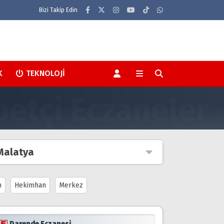
Bizi Takip Edin
K
TEKNOLOJI
Malatya
n
Hekimhan
Merkez
Darende Eczanesi