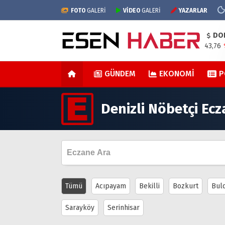
FOTO
GALERİ
VİDEO
GALERİ
YAZARLAR
DO
43,76
GÜNDEM
EKONOMI
P
Denizli Nöbetçi Ec
Tümü
Acıpayam
Bekilli
Bozkurt
Bul
Sarayköy
Serinhisar