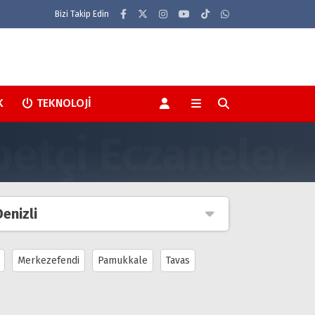
Bizi Takip Edin
K
TEKNOLOJI
Denizli
Merkezefendi
Pamukkale
Tavas