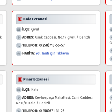
Kale Eczanesi
İLÇE:
Çivril
k,
ADRES:
Usak Caddesi, No:19 Çivril / Denizli
G
TELEFON:
0(258)713-56-57
HARİTA:
Yol Tarifi için Tıklayın
Pınar Eczanesi
İLÇE:
Kale
ADRES:
Cevherpaşa Mahallesi, Cami Caddesi,
z
No:8/B Kale / Denizli
/
TELEFON:
0(258)671-31-26