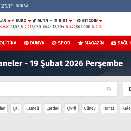
21.1
°
BURSA
LAR
EURO
ALTIN
BİST
BITCOIN
51,57
7,030
13,804
$67.000
%-0,01
%-0,06
%0,24
%-3,20
%-0,19
OLITIKA
DÜNYA
SPOR
MAGAZIN
SAĞLI
zaneler - 19 Şubat 2026 Perşembe
dan
Çal
Çameli
Çardak
Çivril
Güney
Honaz
Kale