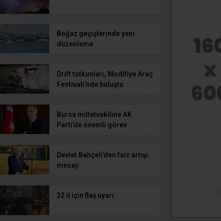
Boğaz geçişlerinde yeni
düzenleme
Drift tutkunları, Modifiye Araç
Festivali’nde buluştu
Bursa milletvekiline AK
Parti’de önemli görev
Devlet Bahçeli’den faiz artışı
mesajı
32 il için flaş uyarı