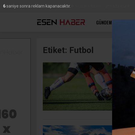
5
saniye sonra reklam kapanacaktır.
FOTO
GALERİ
VİDEO
GALERİ
YAZARLAR
GÜNDEM
EKONOMI
Etiket:
Futbol
A
ç
Bu
ya
S