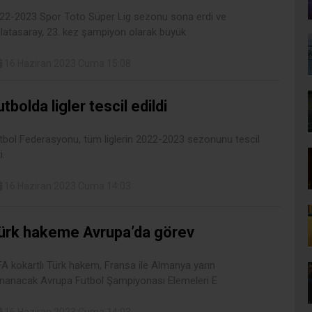
22-2023 Spor Toto Süper Lig sezonu sona erdi ve
latasaray, 23. kez şampiyon olarak büyük
16 Haziran 2023 Cuma 15:08
utbolda ligler tescil edildi
tbol Federasyonu, tüm liglerin 2022-2023 sezonunu tescil
i.
16 Haziran 2023 Cuma 14:03
ürk hakeme Avrupa’da görev
FA kokartlı Türk hakem, Fransa ile Almanya yarın
nanacak Avrupa Futbol Şampiyonası Elemeleri E
16 Haziran 2023 Cuma 14:03