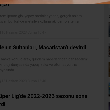
7,51
rem ipsum gibi yapay metinler yerine, gerçek anlam
şıyan bu Türkçe metinleri kullanarak, demo sitenizi
16 Haziran 2023 Cuma 16:47
ilenin Sultanları, Macaristan’ı devirdi
r başka konu olarak, gündem haberlerinden bahsedelim:
knoloji dünyasında yapay zeka ve otomasyon, iş
nyasında
16 Haziran 2023 Cuma 16:40
üper Lig’de 2022-2023 sezonu sona
rdi