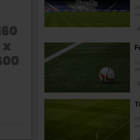
20
Ga
F
Fu
ett
T
FI
oy