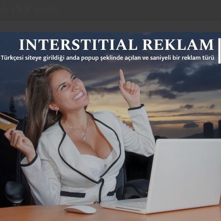
19.3
°
BURSA
POLITIKA
DÜNYA
SPOR
MAGAZIN
SAĞLIK
RESMI İLANL
 Milli Takım’da sakatlık şoku! Kadrodan
ıkarıldı
 metinler, tasarım ve içerik düzenlemelerinizi test etmenize
rdımcı olacaktır. Sitenizi ziyaret eden kullanıcılar, gerçekçi
16 Haziran 2023 Cuma 16:56
üper Lig’de takımların yaş ortalaması