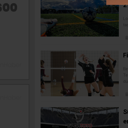
2
Lo
ta
F
Bi
Te
dü
S
e