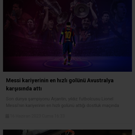
Messi kariyerinin en hızlı golünü Avustralya
karşısında attı
Son dünya şampiyonu Arjantin, yıldız futbolcusu Lionel
Messi’nin kariyerinin en hızlı golünü attığı dostluk maçında
16 Haziran 2023 Cuma 16:33