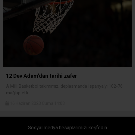
12 Dev Adam’dan tarihi zafer
A Milli Basketbol takımımız, deplasmanda İspanya'yı 102-76
mağlup etti.
16 Haziran 2023 Cuma 14:03
Sosyal medya hesaplarımızı keşfedin