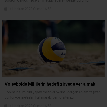
Boston Celtics’i 103-84 mağlup ederek seride durumu
16 Haziran 2023 Cuma 16:58
Voleybolda Millilerin hedefi zirvede yer almak
Lorem ipsum gibi yapay metinler yerine, gerçek anlam taşıyan
bu Türkçe metinleri kullanarak, demo sitenizi
16 Haziran 2023 Cuma 16:58