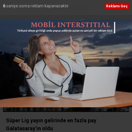
5
saniye sonra reklam kapanacaktır.
Reklamı Geç
Etiket:
Basketbol
Süper Lig yayın gelirinde en fazla pay
Galatasaray’ın oldu