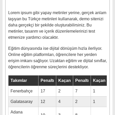
Lorem ipsum gibi yapay metinler yerine, gerçek anlam
taşıyan bu Türkçe metinleri kullanarak, demo sitenizi
daha gerçekçi bir şekilde oluşturabilirsiniz. Bu
metinler, tasarım ve içerik düzenlemelerinizi test
etmenize yardımcı olacaktır.
Eğitim dünyasında ise dijital dönüşüm hızla ilerliyor.
Online eğitim platformları, öğrencilere her yerden
erişim imkanı sağlıyor. Uzaktan eğitim ve dijital sınıflar,
öğrencilerin öğrenme süreçlerini destekliyor.
Takımlar
Penaltı
Kaçan
Penaltı
Kaçan
Fenerbahçe
17
2
7
1
Galatasaray
12
4
2
1
Adana