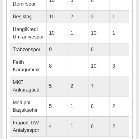
10
3
8
Demirspor
Beşiktaş
10
2
3
1
HangiKredi
10
1
10
1
Ümraniyespor
Trabzonspor
9
6
Fatih
8
10
3
Karagümrük
MKE
5
2
7
Ankaragücü
Medipol
5
1
8
2
Başakşehir
Fraport TAV
4
1
6
2
Antalyaspor